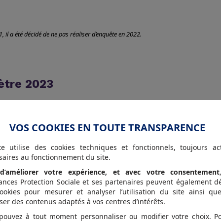
 il a été décidé de ne pas réaliser d’enquête en 2022.
ètre 2023
és aidants peine à trouver de l'élan.
VOS COOKIES EN TOUTE TRANSPARENCE
re externe stagne en effet autour de 40/100. En 2023, les ré
te utilise des cookies techniques et fonctionnels, toujours act
sujet peu connu (49 % sait précisément ce qu'est un aidant f
saires au fonctionnement du site.
le).
d’améliorer votre expérience, et avec votre consentement
sitifs existants peu connus (59 % ne sait pas s'il y en a dans 
ances Protection Sociale et ses partenaires peuvent également d
important dans le cadre d'une politique RH (66 %). Ils attend
ookies pour mesurer et analyser l’utilisation du site ainsi qu
mêmes (34 %), voire les entreprises (64 %)
ser des contenus adaptés à vos centres d’intérêts.
pouvez à tout moment personnaliser ou modifier votre choix. P