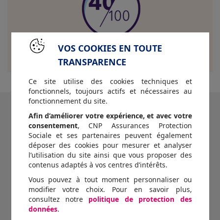
VOS COOKIES EN TOUTE
TRANSPARENCE
Ce site utilise des cookies techniques et
fonctionnels, toujours actifs et nécessaires au
fonctionnement du site.
Une enquête miroir auprès des
Afin d’améliorer votre expérience, et avec votre
salariés de La Mutuelle Générale
consentement
, CNP Assurances Protection
Sociale et ses partenaires peuvent également
déposer des cookies pour mesurer et analyser
L’enquête menée en miroir auprès des collaborateurs de
l’utilisation du site ainsi que vous proposer des
La Mutuelle Générale a révélé une évolution significative
contenus adaptés à vos centres d’intérêts.
de l’indice de solidarité
,
passant entre 2020 et 2021 de
Vous pouvez à tout moment personnaliser ou
44/100 à 52/100 (+8 points) pour atteindre 62/100 en 2023
modifier votre choix. Pour en savoir plus,
:
consultez notre
politique de protection des
données
.