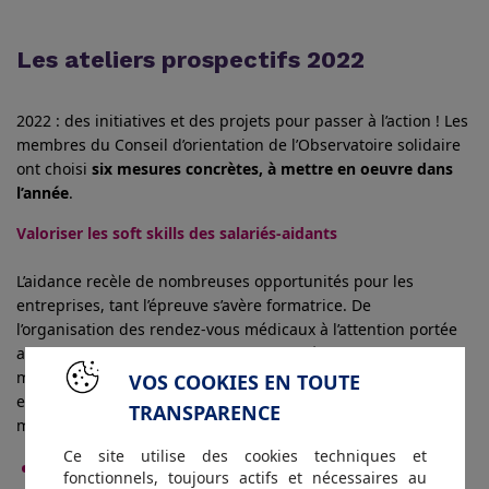
Les ateliers prospectifs 2022
2022 : des initiatives et des projets pour passer à l’action ! Les
membres du Conseil d’orientation de l’Observatoire solidaire
ont choisi
six mesures concrètes, à mettre en oeuvre dans
l’année
.
Valoriser les soft skills des salariés-aidants
L’aidance recèle de nombreuses opportunités pour les
entreprises, tant l’épreuve s’avère formatrice. De
l’organisation des rendez-vous médicaux à l’attention portée
au confort de la personne, les aidants développent de
multiples savoir-faire et savoir-être précieux pour leur
VOS COOKIES EN TOUTE
employeur, que ce soit en termes de gestion de projet, de
TRANSPARENCE
management ou de relation humaine
Ce site utilise des cookies techniques et
Permettre à ses collaborateurs, à travers un
fonctionnels, toujours actifs et nécessaires au