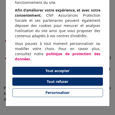
autotest, d’identifier les soft skills de leur vie
fonctionnement du site.
personnelle, au sens large (vie d’aidant,
Afin d’améliorer votre expérience, et avec votre
compétition sportive, capacité à créer une
consentement
, CNP Assurances Protection
communauté familiale ou amicale…), pour pointer
Sociale et ses partenaires peuvent également
des capacités professionnelles qui créent de la
déposer des cookies pour mesurer et analyser
valeur, et aussi les outils de formation pour en
l’utilisation du site ainsi que vous proposer des
faciliter la transposition au travail.
contenus adaptés à vos centres d’intérêts.
Créer une formation des managers aux signaux
Vous pouvez à tout moment personnaliser ou
faibles des soft skills et à leur prise en compte
modifier votre choix. Pour en savoir plus,
dans le développement des compétences.
consultez notre
politique de protection des
Mettre à jour un process privilégiant concrètement
données
.
les soft skills dans la mobilité interne, c’est-à-dire
en minimisant concrètement l’impact opérationnel
Tout accepter
des hard skills.
Tout refuser
Pilotées par Le Lab RH, catalyseur d’innovations en ressources
Personnaliser
humaines, ces actions seront menées grâce à la mobilisation
d’experts RH et de chefs d’entreprises.