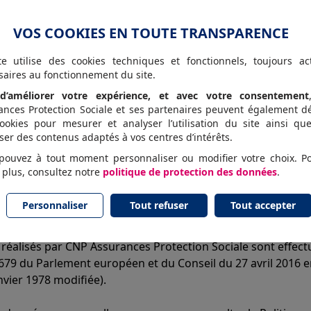
VOS COOKIES EN TOUTE TRANSPARENCE
ponsabilité engagée à raison de la nature ou du contenu des
te utilise des cookies techniques et fonctionnels, toujours act
saires au fonctionnement du site.
seignements formulée notamment au moyen des "Formulaire
d’améliorer votre expérience, et avec votre consentement
ments communiqués par l’utilisateur.
ances Protection Sociale et ses partenaires peuvent également d
ookies pour mesurer et analyser l’utilisation du site ainsi qu
igatoires afin de vous contacter. Le défaut de réponse à ce
ser des contenus adaptés à vos centres d’intérêts.
pouvez à tout moment personnaliser ou modifier votre choix. P
 plus, consultez notre
politique de protection des données
.
Personnaliser
Tout refuser
Tout accepter
ts réalisés par CNP Assurances Protection Sociale sont eff
9 du Parlement européen et du Conseil du 27 avril 2016 ent
anvier 1978 modifiée).